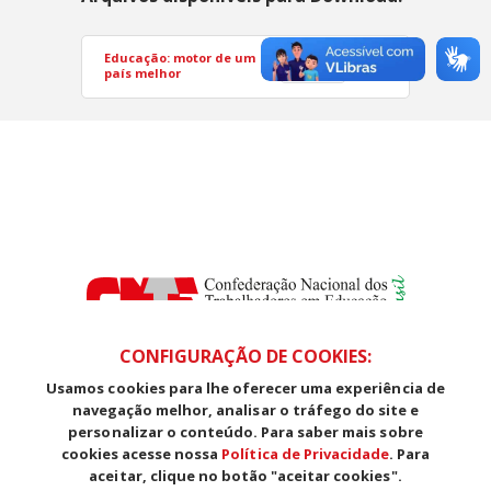
Educação: motor de um
PDF
país melhor
CONFIGURAÇÃO DE COOKIES:
Usamos cookies para lhe oferecer uma experiência de
SDS, Edifício Venâncio III, Salas 101/106
navegação melhor, analisar o tráfego do site e
CEP: 70393-902 - Brasília - DF
personalizar o conteúdo. Para saber mais sobre
Telefone (61) 3225-1003 - E-mail cnte@cnte.org.br
cookies acesse nossa
Política de Privacidade
. Para
aceitar, clique no botão "aceitar cookies".