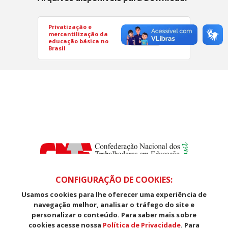
Privatização e
mercantilização da
PDF
educação básica no
Brasil
CONFIGURAÇÃO DE COOKIES:
Usamos cookies para lhe oferecer uma experiência de
SDS, Edifício Venâncio III, Salas 101/106
navegação melhor, analisar o tráfego do site e
CEP: 70393-902 - Brasília - DF
personalizar o conteúdo. Para saber mais sobre
Telefone (61) 3225-1003 - E-mail cnte@cnte.org.br
cookies acesse nossa
Política de Privacidade
. Para